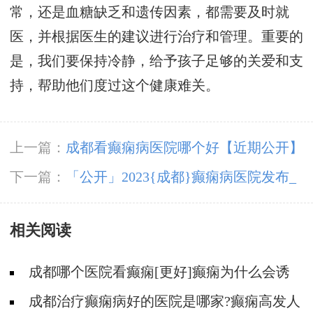
常，还是血糖缺乏和遗传因素，都需要及时就
医，并根据医生的建议进行治疗和管理。重要的
是，我们要保持冷静，给予孩子足够的关爱和支
持，帮助他们度过这个健康难关。
上一篇：
成都看癫痫病医院哪个好【近期公开】
_哪些食物对癫痫患儿有益?
下一篇：
「公开」2023{成都}癫痫病医院发布_
幼儿出现抽搐是因为癫痫发作吗?
相关阅读
成都哪个医院看癫痫[更好]癫痫为什么会诱
发?
成都治疗癫痫病好的医院是哪家?癫痫高发人