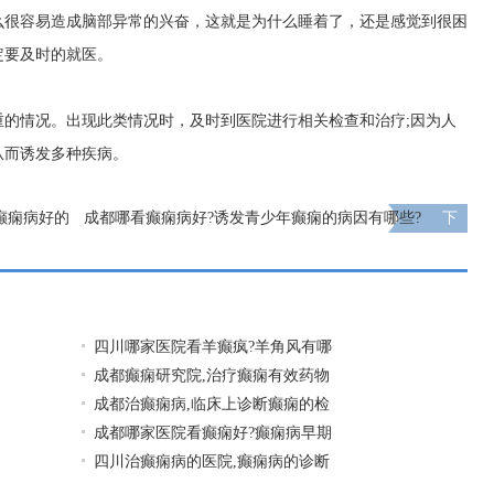
么很容易造成脑部异常的兴奋，这就是为什么睡着了，还是感觉到很困
定要及时的就医。
的情况。出现此类情况时，及时到医院进行相关检查和治疗;因为人
从而诱发多种疾病。
癫痫病好的
成都哪看癫痫病好?诱发青少年癫痫的病因有哪些?
下
一页
四川哪家医院看羊癫疯?羊角风有哪
成都癫痫研究院,治疗癫痫有效药物
成都治癫痫病,临床上诊断癫痫的检
成都哪家医院看癫痫好?癫痫病早期
四川治癫痫病的医院,癫痫病的诊断