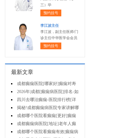
三）毕
预约挂号
李江波主任
李江波，副主任医师/门
诊主任中华医学会会员
预约挂号
最新文章
成都癫痫医院[哪家好]癫痫对寿
命有影响吗?
2026年|成都[癫痫病医院]排名-如
何预防癫痫治疗走入误区?
四川去哪治癫痫-医院排行榜[详
细排名]小儿癫痫病要如何治疗?
揭秘!成都癫痫病医院专家讲解哪
些方法治疗癫痫好?
成都哪个医院看癫痫[更好]癫痫
为什么会诱发?
成都癫痫病医院[地址]老年人癫
痫平时要注意什么?
成都哪个医院看癫痫有效|癫痫病