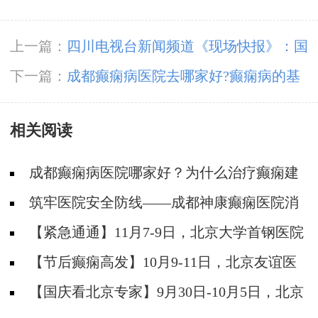
上一篇：
四川电视台新闻频道《现场快报》：国
际癫痫关爱日，“关爱困境癫痫病患者”公益项目
下一篇：
成都癫痫病医院去哪家好?癫痫病的基
启动!
本症状有什么?
相关阅读
成都癫痫病医院哪家好？为什么治疗癫痫建
议选择专科医院?
筑牢医院安全防线——成都神康癫痫医院消
防安全培训纪实
【紧急通通】11月7-9日，北京大学首钢医院
神经内科胡颖教授亲临成都会诊，破解癫痫疑难
【节后癫痫高发】10月9-11日，北京友谊医
院陈葵博士免费会诊+治疗援助，破解癫痫难
【国庆看北京专家】9月30日-10月5日，北京