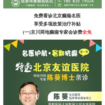
免费看诊北京癫痫名医
享受多项政策治疗补贴
(一)京川两地癫痫专家会诊费
全免