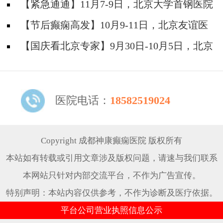
防安全培训纪实
【紧急通通】11月7-9日，北京大学首钢医院
神经内科胡颖教授亲临成都会诊，破解癫痫疑难
【节后癫痫高发】10月9-11日，北京友谊医
院陈葵博士免费会诊+治疗援助，破解癫痫难
【国庆看北京专家】9月30日-10月5日，北京
题！
天坛&首钢医院两大专家蓉城亲诊+癫痫大额救
助，速约！
医院电话：
18582519024
Copyright 成都神康癫痫医院 版权所有
本站如有转载或引用文章涉及版权问题，请速与我们联系
本网站只针对内部交流平台，不作为广告宣传。
特别声明：本站内容仅供参考，不作为诊断及医疗依据。
平台公司营业执照信息公示