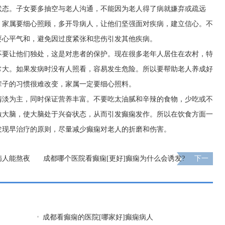
状态。子女要多抽空与老人沟通，不能因为老人得了病就嫌弃或疏远
。家属要细心照顾，多开导病人，让他们坚强面对疾病，建立信心。不
要心平气和，避免因过度紧张和悲伤引发其他疾病。
不要让他们独处，这是对患者的保护。现在很多老年人居住在农村，特
常大。如果发病时没有人照看，容易发生危险。所以要帮助老人养成好
辈子的习惯很难改变，家属一定要细心照料。
清淡为主，同时保证营养丰富。不要吃太油腻和辛辣的食物，少吃或不
激大脑，使大脑处于兴奋状态，从而引发癫痫发作。所以在饮食方面一
发现早治疗的原则，尽量减少癫痫对老人的折磨和伤害。
病人能熬夜
成都哪个医院看癫痫[更好]癫痫为什么会诱发?
下一
页
成都看癫痫的医院[哪家好]癫痫病人