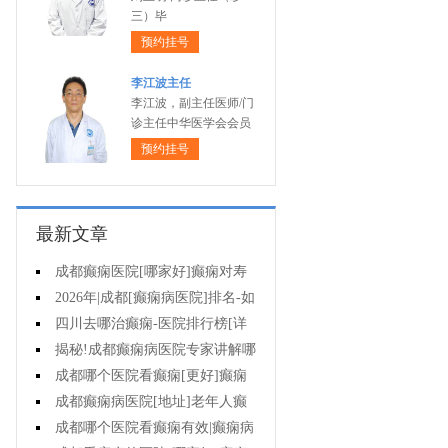
三）毕
预约挂号
李江波主任
李江波，副主任医师/门
诊主任中华医学会会员
预约挂号
最新文章
成都癫痫医院[哪家好]癫痫对寿
命有影响吗?
2026年|成都[癫痫病医院]排名-如
何预防癫痫治疗走入误区?
四川去哪治癫痫-医院排行榜[详
细排名]小儿癫痫病要如何治疗?
揭秘!成都癫痫病医院专家讲解哪
些方法治疗癫痫好?
成都哪个医院看癫痫[更好]癫痫
为什么会诱发?
成都癫痫病医院[地址]老年人癫
痫平时要注意什么?
成都哪个医院看癫痫有效|癫痫病