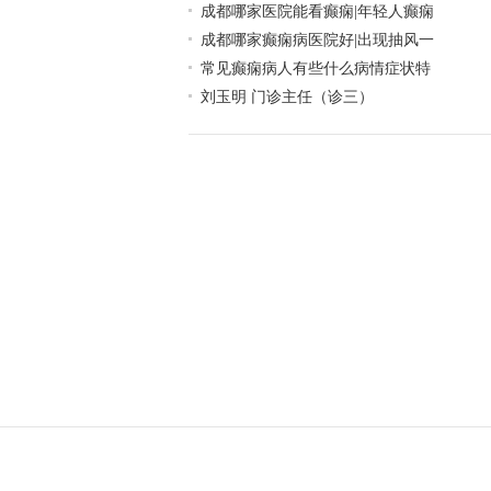
成都哪家医院能看癫痫|年轻人癫痫
成都哪家癫痫病医院好|出现抽风一
常见癫痫病人有些什么病情症状特
刘玉明 门诊主任（诊三）