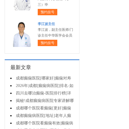
三）毕
预约挂号
李江波主任
李江波，副主任医师/门
诊主任中华医学会会员
预约挂号
最新文章
成都癫痫医院[哪家好]癫痫对寿
命有影响吗?
2026年|成都[癫痫病医院]排名-如
何预防癫痫治疗走入误区?
四川去哪治癫痫-医院排行榜[详
细排名]小儿癫痫病要如何治疗?
揭秘!成都癫痫病医院专家讲解哪
些方法治疗癫痫好?
成都哪个医院看癫痫[更好]癫痫
为什么会诱发?
成都癫痫病医院[地址]老年人癫
痫平时要注意什么?
成都哪个医院看癫痫有效|癫痫病