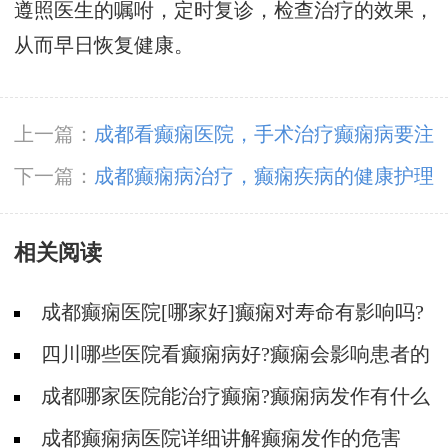
遵照医生的嘱咐，定时复诊，检查治疗的效果，
从而早日恢复健康。
上一篇：
成都看癫痫医院，手术治疗癫痫病要注
意哪些?
下一篇：
成都癫痫病治疗，癫痫疾病的健康护理
知识?
相关阅读
成都癫痫医院[哪家好]癫痫对寿命有影响吗?
四川哪些医院看癫痫病好?癫痫会影响患者的
哪些方面?
成都哪家医院能治疗癫痫?癫痫病发作有什么
危害?
成都癫痫病医院详细讲解癫痫发作的危害