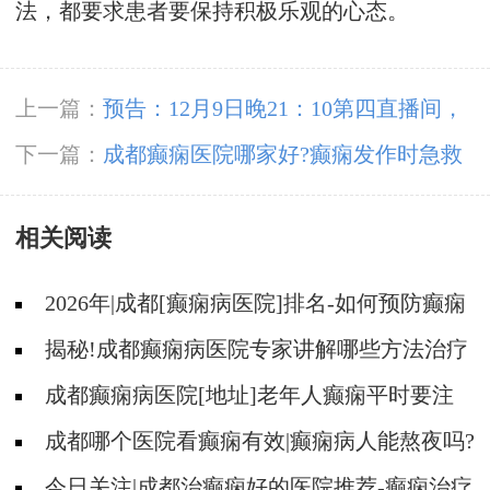
法，都要求患者要保持积极乐观的心态。
上一篇：
预告：12月9日晚21：10第四直播间，
跟豆晓峰主任一起了解癫痫患者睡眠、饮食、心
下一篇：
成都癫痫医院哪家好?癫痫发作时急救
理、冬季预防等问题
措施?
相关阅读
2026年|成都[癫痫病医院]排名-如何预防癫痫
治疗走入误区?
揭秘!成都癫痫病医院专家讲解哪些方法治疗
癫痫好?
成都癫痫病医院[地址]老年人癫痫平时要注
意什么?
成都哪个医院看癫痫有效|癫痫病人能熬夜吗?
今日关注|成都治癫痫好的医院推荐-癫痫治疗