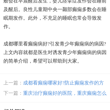
般会在早晨醒后发生，婴儿痉挛症发作会在睡前
及醒后。良性儿童期中央一颞部癫痫多数会在睡
眠期发作。此外，不充足的睡眠也常会导致发
作。
成都哪里看癫痫病好?引发青少年癫痫病的病因?
上文内容就都是医生对诱发青少年癫痫病的病因
的简单介绍，希望可以帮助到大家。
上一篇：
成都看癫痫哪家好?防止癫痫发作的方
法有哪些?
下一篇：
重庆治疗癫痫好的医院，重庆癫痫怎么
治?