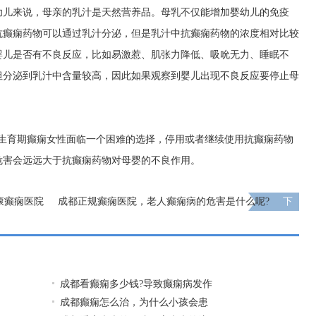
幼儿来说，母亲的乳汁是天然营养品。母乳不仅能增加婴幼儿的免疫
抗癫痫药物可以通过乳汁分泌，但是乳汁中抗癫痫药物的浓度相对比较
婴儿是否有不良反应，比如易激惹、肌张力降低、吸吮无力、睡眠不
坦分泌到乳汁中含量较高，因此如果观察到婴儿出现不良反应要停止母
?生育期癫痫女性面临一个困难的选择，停用或者继续使用抗癫痫药物
危害会远远大于抗癫痫药物对母婴的不良作用。
康癫痫医院
成都正规癫痫医院，老人癫痫病的危害是什么呢?
下
传媒大奖
一页
成都看癫痫多少钱?导致癫痫病发作
成都癫痫怎么治，为什么小孩会患