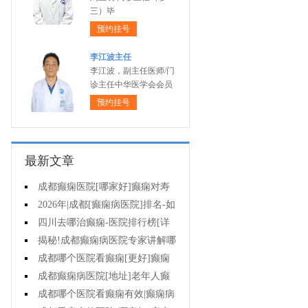
三）毕
预约挂号
李江波主任
李江波，副主任医师/门
诊主任中华医学会会员
预约挂号
最新文章
成都癫痫医院[哪家好]癫痫对寿
命有影响吗?
2026年|成都[癫痫病医院]排名-如
何预防癫痫治疗走入误区?
四川去哪治癫痫-医院排行榜[详
细排名]小儿癫痫病要如何治疗?
揭秘!成都癫痫病医院专家讲解哪
些方法治疗癫痫好?
成都哪个医院看癫痫[更好]癫痫
为什么会诱发?
成都癫痫病医院[地址]老年人癫
痫平时要注意什么?
成都哪个医院看癫痫有效|癫痫病