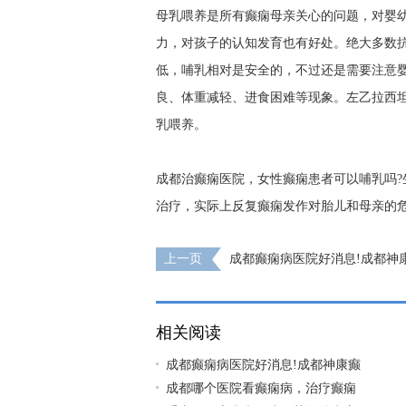
母乳喂养是所有癫痫母亲关心的问题，对婴
力，对孩子的认知发育也有好处。绝大多数
低，哺乳相对是安全的，不过还是需要注意
良、体重减轻、进食困难等现象。左乙拉西
乳喂养。
成都治癫痫医院，女性癫痫患者可以哺乳吗
治疗，实际上反复癫痫发作对胎儿和母亲的
上一页
成都癫痫病医院好消息!成都神
荣获“百姓放心惠民医院”-第十届质量榜样·
相关阅读
成都癫痫病医院好消息!成都神康癫
成都哪个医院看癫痫病，治疗癫痫