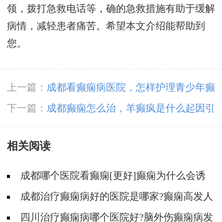
领，拨打急救电话等，确的急救措施有助于缓解
病情，减轻患者痛苦。希望本文介绍能帮助到
您。
上一篇：
成都看癫痫病医院，怎样护理青少年癫
痫患者的心理?
下一篇：
成都癫痫怎么治，羊癫疯是什么起因引
发的?
相关阅读
成都哪个医院看癫痫[更好]癫痫为什么会诱
发?
成都治疗癫痫病好的医院是哪家?癫痫高发人
群有哪些?
四川治疗癫痫病哪个医院好?脑外伤癫痫病发