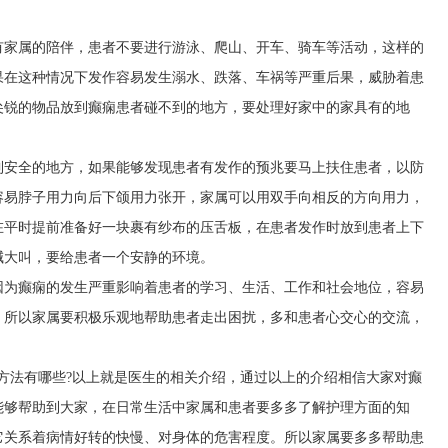
有家属的陪伴，患者不要进行游泳、爬山、开车、骑车等活动，这样的
果在这种情况下发作容易发生溺水、跌落、车祸等严重后果，威胁着患
尖锐的物品放到癫痫患者碰不到的地方，要处理好家中的家具有的地
。
到安全的地方，如果能够发现患者有发作的预兆要马上扶住患者，以防
容易脖子用力向后下颌用力张开，家属可以用双手向相反的方向用力，
在平时提前准备好一块裹有纱布的压舌板，在患者发作时放到患者上下
喊大叫，要给患者一个安静的环境。
因为癫痫的发生严重影响着患者的学习、生活、工作和社会地位，容易
，所以家属要积极乐观地帮助患者走出困扰，多和患者心交心的交流，
方法有哪些?以上就是医生的相关介绍，通过以上的介绍相信大家对癫
能够帮助到大家，在日常生活中家属和患者要多多了解护理方面的知
它关系着病情好转的快慢、对身体的危害程度。所以家属要多多帮助患