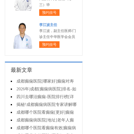
三）毕
预约挂号
李江波主任
李江波，副主任医师/门
诊主任中华医学会会员
预约挂号
最新文章
成都癫痫医院[哪家好]癫痫对寿
命有影响吗?
2026年|成都[癫痫病医院]排名-如
何预防癫痫治疗走入误区?
四川去哪治癫痫-医院排行榜[详
细排名]小儿癫痫病要如何治疗?
揭秘!成都癫痫病医院专家讲解哪
些方法治疗癫痫好?
成都哪个医院看癫痫[更好]癫痫
为什么会诱发?
成都癫痫病医院[地址]老年人癫
痫平时要注意什么?
成都哪个医院看癫痫有效|癫痫病