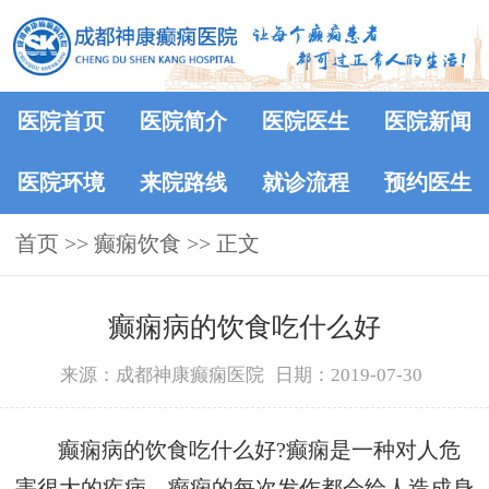
医院首页
医院简介
医院医生
医院新闻
医院环境
来院路线
就诊流程
预约医生
首页
>>
癫痫饮食
>> 正文
癫痫病的饮食吃什么好
来源：成都神康癫痫医院
日期：2019-07-30
癫痫病的饮食吃什么好?癫痫是一种对人危
害很大的疾病，癫痫的每次发作都会给人造成身