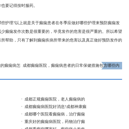
作也要记得按时服药。
哪些护理?以上就是关于癫痫患者在冬季应做好哪些护理来预防癫痫发
减少癫痫发作次数是很重要的，毕竟发作的危害是很严重的。所以希望
有所帮助，只有了解到癫痫疾病所带来的危害以及真正做好预防发作的
致的癫痫病怎
成都癫痫医院，癫痫病患者的日常保健措施包含哪些内
容?
下一页
成都正规癫痫医院，老人癫痫病的
成都癫痫病医院好消息!成都神康癫
成都哪个医院看癫痫病，治疗癫痫
重庆好的癫痫病医院，药物治疗癫