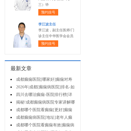
三）毕
预约挂号
李江波主任
李江波，副主任医师/门
诊主任中华医学会会员
预约挂号
最新文章
成都癫痫医院[哪家好]癫痫对寿
命有影响吗?
2026年|成都[癫痫病医院]排名-如
何预防癫痫治疗走入误区?
四川去哪治癫痫-医院排行榜[详
细排名]小儿癫痫病要如何治疗?
揭秘!成都癫痫病医院专家讲解哪
些方法治疗癫痫好?
成都哪个医院看癫痫[更好]癫痫
为什么会诱发?
成都癫痫病医院[地址]老年人癫
痫平时要注意什么?
成都哪个医院看癫痫有效|癫痫病