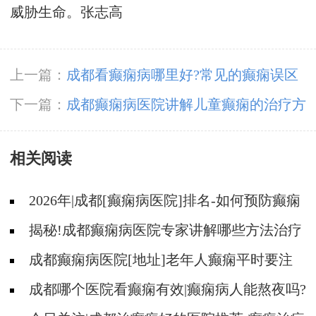
威胁生命。
张志高
上一篇：
成都看癫痫病哪里好?常见的癫痫误区
有哪些?
下一篇：
成都癫痫病医院讲解儿童癫痫的治疗方
法一般是哪些?
相关阅读
2026年|成都[癫痫病医院]排名-如何预防癫痫
治疗走入误区?
揭秘!成都癫痫病医院专家讲解哪些方法治疗
癫痫好?
成都癫痫病医院[地址]老年人癫痫平时要注
意什么?
成都哪个医院看癫痫有效|癫痫病人能熬夜吗?