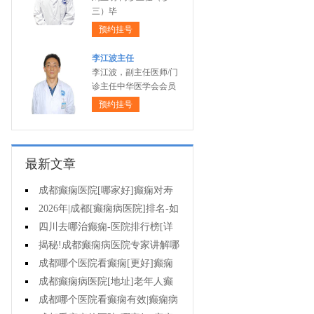
三）毕
预约挂号
李江波主任
李江波，副主任医师/门
诊主任中华医学会会员
预约挂号
最新文章
成都癫痫医院[哪家好]癫痫对寿
命有影响吗?
2026年|成都[癫痫病医院]排名-如
何预防癫痫治疗走入误区?
四川去哪治癫痫-医院排行榜[详
细排名]小儿癫痫病要如何治疗?
揭秘!成都癫痫病医院专家讲解哪
些方法治疗癫痫好?
成都哪个医院看癫痫[更好]癫痫
为什么会诱发?
成都癫痫病医院[地址]老年人癫
痫平时要注意什么?
成都哪个医院看癫痫有效|癫痫病