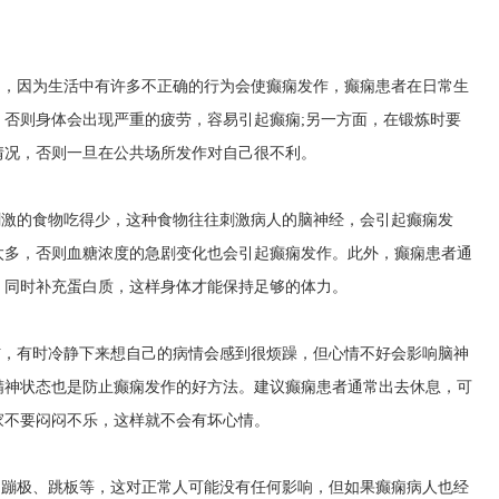
的，因为生活中有许多不正确的行为会使癫痫发作，癫痫患者在日常生
否则身体会出现严重的疲劳，容易引起癫痫;另一方面，在锻炼时要
情况，否则一旦在公共场所发作对自己很不利。
刺激的食物吃得少，这种食物往往刺激病人的脑神经，会引起癫痫发
太多，否则血糖浓度的急剧变化也会引起癫痫发作。此外，癫痫患者通
，同时补充蛋白质，这样身体才能保持足够的体力。
伤，有时冷静下来想自己的病情会感到很烦躁，但心情不好会影响脑神
精神状态也是防止癫痫发作的好方法。建议癫痫患者通常出去休息，可
家不要闷闷不乐，这样就不会有坏心情。
、蹦极、跳板等，这对正常人可能没有任何影响，但如果癫痫病人也经