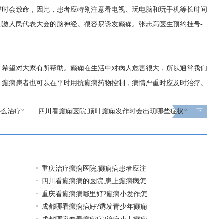
重时会致命，因此，患者应特别注意看电视、玩电脑和玩手机等长时间
刺激人民代表大会的脑神经。很容易诱发癫痫。
张志高医生预约挂号-
，希望对大家有所帮助。癫痫在生活中对病人危害很大，所以通常我们
。癫痫患者也可以在平时用抗癫痫药物控制，病情严重时应及时治疗。
么治疗?
四川看癫痫医院,顶叶癫痫发作时会出现哪些症状?
下
一页
重庆治疗癫痫医院,癫痫病患者应注
四川看癫痫病的医院,患上癫痫病怎
重庆看癫痫病哪里好?癫痫小发作怎
成都哪看癫痫病好?诱发青少年癫痫