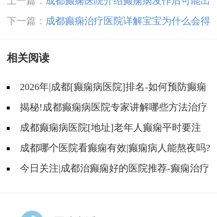
上一篇：
成都癫痫医院介绍癫痫病发作后可能出
现哪些并发症?
下一篇：
成都癫痫治疗医院详解宝宝为什么会得
癫痫?
相关阅读
2026年|成都[癫痫病医院]排名-如何预防癫痫
治疗走入误区?
揭秘!成都癫痫病医院专家讲解哪些方法治疗
癫痫好?
成都癫痫病医院[地址]老年人癫痫平时要注
意什么?
成都哪个医院看癫痫有效|癫痫病人能熬夜吗?
今日关注|成都治癫痫好的医院推荐-癫痫治疗
什么比较重要?