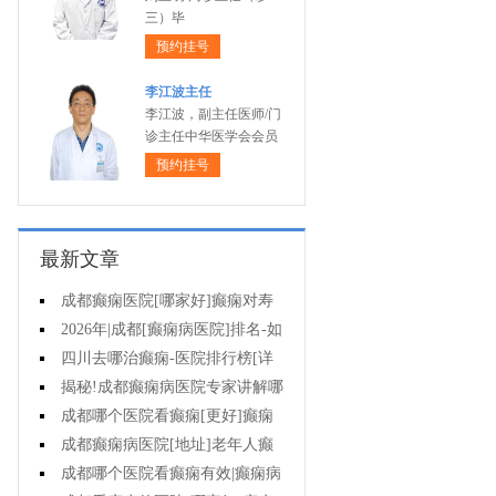
三）毕
预约挂号
李江波主任
李江波，副主任医师/门
诊主任中华医学会会员
预约挂号
最新文章
成都癫痫医院[哪家好]癫痫对寿
命有影响吗?
2026年|成都[癫痫病医院]排名-如
何预防癫痫治疗走入误区?
四川去哪治癫痫-医院排行榜[详
细排名]小儿癫痫病要如何治疗?
揭秘!成都癫痫病医院专家讲解哪
些方法治疗癫痫好?
成都哪个医院看癫痫[更好]癫痫
为什么会诱发?
成都癫痫病医院[地址]老年人癫
痫平时要注意什么?
成都哪个医院看癫痫有效|癫痫病