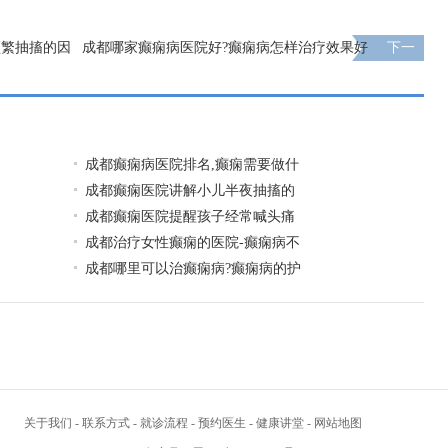
频繁抽搐的因
成都哪家癫痫病医院好?癫痫病怎样治疗效果好
下一
页
成都癫痫病医院排名,癫痫需要做什
成都癫痫医院讲解小儿半夜抽搐的
成都癫痫医院提醒孩子经常喊头痛
成都治疗女性癫痫的医院-癫痫病不
成都哪里可以治癫痫病?癫痫病的护
关于我们
-
联系方式
-
就诊流程
-
预约医生
-
健康讲堂
-
网站地图