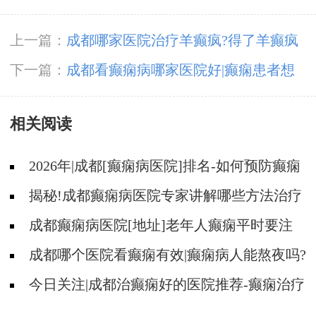
上一篇：
成都哪家医院治疗羊癫疯?得了羊癫疯
哪些东西不能吃?
下一篇：
成都看癫痫病哪家医院好|癫痫患者想
要锻炼可以做哪些运动?
相关阅读
2026年|成都[癫痫病医院]排名-如何预防癫痫
治疗走入误区?
揭秘!成都癫痫病医院专家讲解哪些方法治疗
癫痫好?
成都癫痫病医院[地址]老年人癫痫平时要注
意什么?
成都哪个医院看癫痫有效|癫痫病人能熬夜吗?
今日关注|成都治癫痫好的医院推荐-癫痫治疗
什么比较重要?