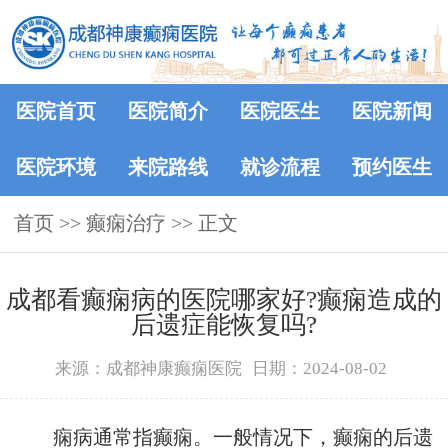
医院首页
医院简介
医院医生
医院新闻
医院环境
来院路线
就诊流程
预约医生
首页
>>
癫痫治疗
>> 正文
成都看癫痫病的医院哪家好?癫痫造成的
后遗症能恢复吗?
来源：成都神康癫痫医院
日期：2024-08-02
痫病通常指癫痫。一般情况下，癫痫的后遗