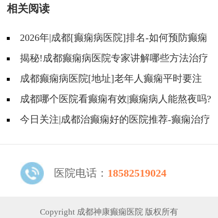
相关阅读
痫诊治越早越好
2026年|成都[癫痫病医院]排名-如何预防癫痫
治疗走入误区?
揭秘!成都癫痫病医院专家讲解哪些方法治疗
癫痫好?
成都癫痫病医院[地址]老年人癫痫平时要注
意什么?
成都哪个医院看癫痫有效|癫痫病人能熬夜吗?
今日关注|成都治癫痫好的医院推荐-癫痫治疗
什么比较重要?
医院电话：
18582519024
Copyright 成都神康癫痫医院 版权所有