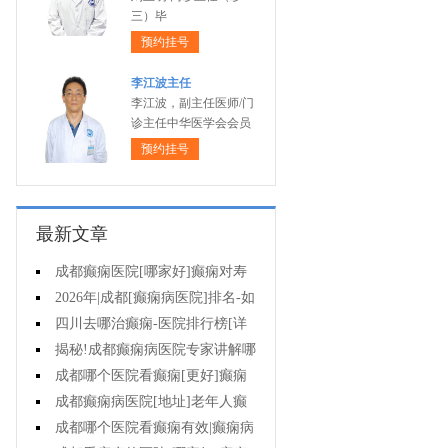
三）毕
预约挂号
李江波主任
李江波，副主任医师/门
诊主任中华医学会会员
预约挂号
最新文章
成都癫痫医院[哪家好]癫痫对寿
命有影响吗?
2026年|成都[癫痫病医院]排名-如
何预防癫痫治疗走入误区?
四川去哪治癫痫-医院排行榜[详
细排名]小儿癫痫病要如何治疗?
揭秘!成都癫痫病医院专家讲解哪
些方法治疗癫痫好?
成都哪个医院看癫痫[更好]癫痫
为什么会诱发?
成都癫痫病医院[地址]老年人癫
痫平时要注意什么?
成都哪个医院看癫痫有效|癫痫病