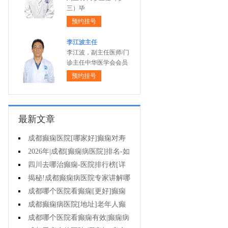
三）毕
预约挂号
李江波主任
李江波，副主任医师/门
诊主任中华医学会会员
预约挂号
最新文章
成都癫痫医院[哪家好]癫痫对寿
命有影响吗?
2026年|成都[癫痫病医院]排名-如
何预防癫痫治疗走入误区?
四川去哪治癫痫-医院排行榜[详
细排名]小儿癫痫病要如何治疗?
揭秘!成都癫痫病医院专家讲解哪
些方法治疗癫痫好?
成都哪个医院看癫痫[更好]癫痫
为什么会诱发?
成都癫痫病医院[地址]老年人癫
痫平时要注意什么?
成都哪个医院看癫痫有效|癫痫病