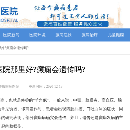
医院新闻
医院环境
癫痫症状
癫痫治疗
儿童癫痫
里好?癫痫会遗传吗?
医院那里好?癫痫会遗传吗?
神康癫痫医院
更新时间：2020-12-13
痫，也就是俗称的“羊角疯”。一般来说，中毒、脑膜炎、高血压、脑
的常见诱因。该病发作时，患者会出现四肢抽搐、口吐白沫的症状，同
量的研究表明，部分癫痫病确实会遗传。并且，遗传还是癫痫发病的主
引起的脑损伤。