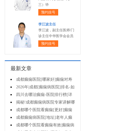
三）毕
预约挂号
李江波主任
李江波，副主任医师/门
诊主任中华医学会会员
预约挂号
最新文章
成都癫痫医院[哪家好]癫痫对寿
命有影响吗?
2026年|成都[癫痫病医院]排名-如
何预防癫痫治疗走入误区?
四川去哪治癫痫-医院排行榜[详
细排名]小儿癫痫病要如何治疗?
揭秘!成都癫痫病医院专家讲解哪
些方法治疗癫痫好?
成都哪个医院看癫痫[更好]癫痫
为什么会诱发?
成都癫痫病医院[地址]老年人癫
痫平时要注意什么?
成都哪个医院看癫痫有效|癫痫病