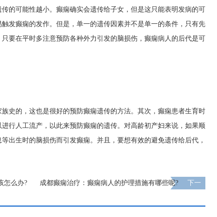
遗传的可能性越小。癫痫确实会遗传给子女，但是这只能表明发病的可
易触发癫痫的发作。但是，单一的遗传因素并不是单一的条件，只有先
，只要在平时多注意预防各种外力引发的脑损伤，癫痫病人的后代是可
家族史的，这也是很好的预防癫痫遗传的方法。其次，癫痫患者生育时
以进行人工流产，以此来预防癫痫的遗传。对高龄初产妇来说，如果顺
息等出生时的脑损伤而引发癫痫。并且，要想有效的避免遗传给后代，
该怎么办?
成都癫痫治疗：癫痫病人的护理措施有哪些呢?
下一
页