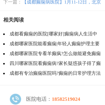
日，北京知名专家亲临神康联合会诊送健康，名
下一篇：
【成都癫痫病医院】1月11-12日，北京
额有限，速约!
三甲知名专家高伟博士亲临神康会诊，一站式解
相关阅读
决癫痫难题!
成都看癫痫的医院[哪家好]癫痫病人生活中
如何护理?
成都哪家医院能看癫痫|年轻人癫痫护理主要
有哪些?
成都哪家医院专看羊癫疯?怎么做能避免癫痫
遗传?
四川哪家医院看癫痫病?家长疑惑孩子得了癫
痫还能上学吗?
成都有专治癫痫医院吗?癫痫的日常护理方法
有哪些?
医院电话：
18582519024