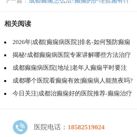
儿童有哪些危害?
下一篇：
成都癫痫怎么治?癫痫的护理措施有什
么效果呢?
相关阅读
2026年|成都[癫痫病医院]排名-如何预防癫痫
治疗走入误区?
揭秘!成都癫痫病医院专家讲解哪些方法治疗
癫痫好?
成都癫痫病医院[地址]老年人癫痫平时要注
意什么?
成都哪个医院看癫痫有效|癫痫病人能熬夜吗?
今日关注|成都治癫痫好的医院推荐-癫痫治疗
什么比较重要?
医院电话：
18582519024