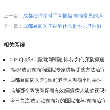
上一篇：
成都治睡觉时手脚抽搐,癫痫常见的病
因
下一篇：
成都癫痫医院讲解什么是小儿良性癫
痫?
相关阅读
2026年|成都[癫痫病医院]排名-如何预防癫痫
治疗走入误区?
揭秘!成都癫痫病医院专家讲解哪些方法治疗
癫痫好?
成都癫痫病医院[地址]老年人癫痫平时要注
意什么?
成都哪个医院看癫痫有效|癫痫病人能熬夜吗?
今日关注|成都治癫痫好的医院推荐-癫痫治疗