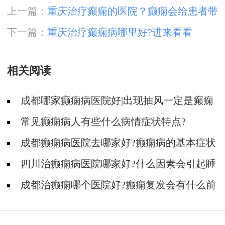
上一篇：
重庆治疗癫痫的医院？癫痫会给患者带
来哪些危害呢
下一篇：
重庆治疗癫痫病哪里好?进来看看
相关阅读
成都哪家癫痫病医院好|出现抽风一定是癫痫
病吗?
常见癫痫病人有些什么病情症状特点?
成都癫痫病医院去哪家好?癫痫病的基本症状
有什么?
四川治癫痫病医院哪家好?什么因素会引起睡
眠性癫痫?
成都治癫痫哪个医院好?癫痫复发会有什么前
兆?