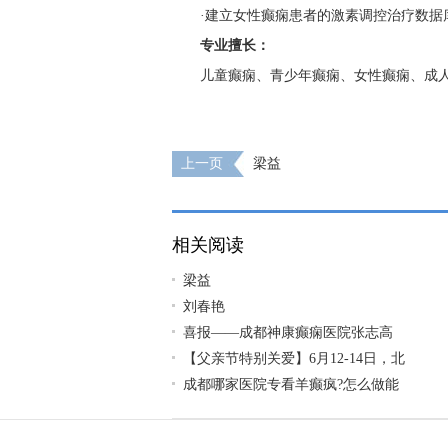
·建立女性癫痫患者的激素调控治疗数据
专业擅长：
儿童癫痫、青少年癫痫、女性癫痫、成
上一页
梁益
相关阅读
梁益
刘春艳
喜报——成都神康癫痫医院张志高
【父亲节特别关爱】6月12-14日，北
成都哪家医院专看羊癫疯?怎么做能