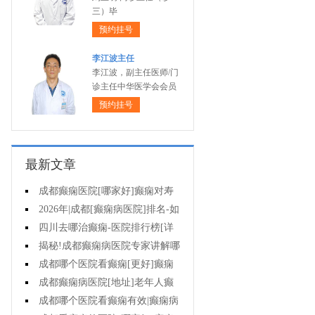
三）毕
预约挂号
李江波主任
李江波，副主任医师/门
诊主任中华医学会会员
预约挂号
最新文章
成都癫痫医院[哪家好]癫痫对寿
命有影响吗?
2026年|成都[癫痫病医院]排名-如
何预防癫痫治疗走入误区?
四川去哪治癫痫-医院排行榜[详
细排名]小儿癫痫病要如何治疗?
揭秘!成都癫痫病医院专家讲解哪
些方法治疗癫痫好?
成都哪个医院看癫痫[更好]癫痫
为什么会诱发?
成都癫痫病医院[地址]老年人癫
痫平时要注意什么?
成都哪个医院看癫痫有效|癫痫病