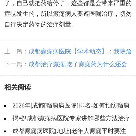
了，自己就把药给停了，这些都是会带来严重的
症状发生的，所以癫痫病人要遵医嘱治疗，切勿
自行决定药物的治疗剂量。
上一篇：
成都癫痫病医院【学术动态】：我院詹
伟华院长和豆晓峰主任癫痫病研究报告荣登国际
下一篇：
成都治疗癫痫,吃了癫痫药为什么还会
医学杂志
发作?
相关阅读
2026年|成都[癫痫病医院]排名-如何预防癫痫
治疗走入误区?
揭秘!成都癫痫病医院专家讲解哪些方法治疗
癫痫好?
成都癫痫病医院[地址]老年人癫痫平时要注