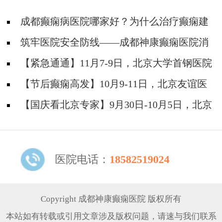
成都癫痫病医院哪家好？为什么治疗癫痫建
议选择专科医院?
筑牢医院安全防线——成都神康癫痫医院消
防安全培训纪实
【紧急通通】11月7-9日，北京大学首钢医院
神经内科胡颖教授亲临成都会诊，破解癫痫疑难
【节后癫痫高发】10月9-11日，北京友谊医
院陈葵博士免费会诊+治疗援助，破解癫痫难
【国庆看北京专家】9月30日-10月5日，北京
题！
天坛&首钢医院两大专家蓉城亲诊+癫痫大额救
助，速约！
医院电话：
18582519024
Copyright 成都神康癫痫医院 版权所有
本站如有转载或引用文章涉及版权问题，请速与我们联系