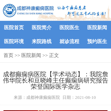
医院首页
医院简介
医院医生
医院新闻
医院环境
来院路线
就诊流程
预约医生
首页
>>
医院新闻
>> 正文
成都癫痫病医院【学术动态】：我院詹
伟华院长和豆晓峰主任癫痫病研究报告
荣登国际医学杂志
来源：成都神康癫痫医院
日期：2021-08-10