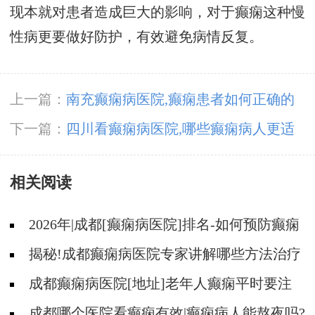
现本就对患者造成巨大的影响，对于癫痫这种慢
性病更要做好防护，有效避免病情反复。
上一篇：
南充癫痫病医院,癫痫患者如何正确的
服用药物?
下一篇：
四川看癫痫病医院,哪些癫痫病人更适
合手术治疗?
相关阅读
2026年|成都[癫痫病医院]排名-如何预防癫痫
治疗走入误区?
揭秘!成都癫痫病医院专家讲解哪些方法治疗
癫痫好?
成都癫痫病医院[地址]老年人癫痫平时要注
意什么?
成都哪个医院看癫痫有效|癫痫病人能熬夜吗?