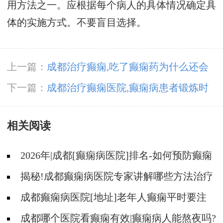
用方法之一。应根据每个病人的具体情况确定具
体的实施方式。不要盲目选择。
上一篇：
成都治疗癫痫,吃了癫痫药为什么还会
发作?
下一篇：
成都治疗癫痫医院,癫痫病患者锻炼时
要注意?
相关阅读
2026年|成都[癫痫病医院]排名-如何预防癫痫
治疗走入误区?
揭秘!成都癫痫病医院专家讲解哪些方法治疗
癫痫好?
成都癫痫病医院[地址]老年人癫痫平时要注
意什么?
成都哪个医院看癫痫有效|癫痫病人能熬夜吗?