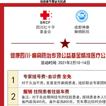
助您春节看诊无忧虑