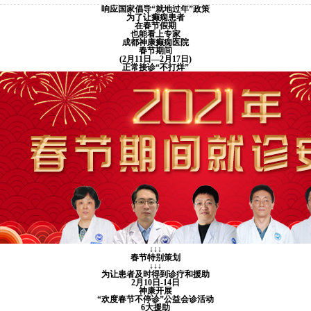
响应国家倡导“就地过年”政策
为了让癫痫患者
在春节假期
也能看上专家
成都神康癫痫医院
春节期间
(2月11日—2月17日)
正常接诊“不打烊”
↓↓↓
春节特别策划
↓↓↓
为让患者及时得到诊疗和援助
2月10日-14日
神康开展
“欢度春节不停诊”公益会诊活动
6大援助