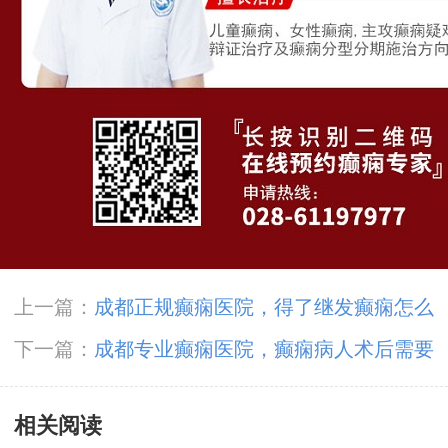
上一篇：
成都正规癫痫医院，得了继发癫痫怎么
办?
下一篇：
成都专业癫痫医院，癫痫病人术后需要
服药吗?
相关阅读