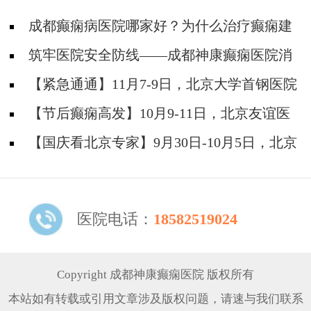
成都癫痫病医院哪家好？为什么治疗癫痫建
议选择专科医院?
筑牢医院安全防线——成都神康癫痫医院消
防安全培训纪实
【紧急通通】11月7-9日，北京大学首钢医院
神经内科胡颖教授亲临成都会诊，破解癫痫疑难
【节后癫痫高发】10月9-11日，北京友谊医
院陈葵博士免费会诊+治疗援助，破解癫痫难
【国庆看北京专家】9月30日-10月5日，北京
题！
天坛&首钢医院两大专家蓉城亲诊+癫痫大额救
助，速约！
医院电话：
18582519024
Copyright 成都神康癫痫医院 版权所有
本站如有转载或引用文章涉及版权问题，请速与我们联系