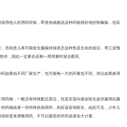
易借用他人的用药经验，即使他或她说这种药能很好地控制癫痫，也应
量，否则患儿将可能发生癫痫持续状态这种危及生命的急症。
李江波预
然停，因此一定要在还剩一周用量时就去配药。
种药如果由不同厂家生产，也可能每一片的药量也不同。所以如果换用
常用药物，一般没有特殊配伍禁忌，但是应该向接诊医生提供服用抗癫
一些药物或者一些特殊疾病用药，则应该咨询医生。由此可见，少年儿
病情程度来调整用药。不可以随意的停药或者加大计量。