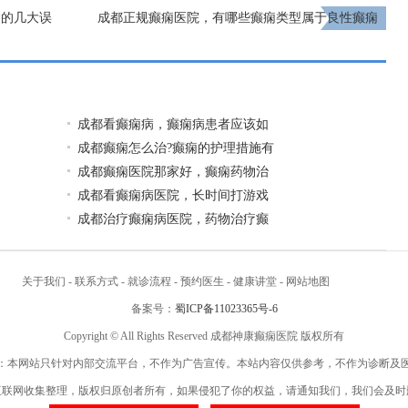
病的几大误
成都正规癫痫医院，有哪些癫痫类型属于良性癫痫
呢?
下一页
成都看癫痫病，癫痫病患者应该如
成都癫痫怎么治?癫痫的护理措施有
成都癫痫医院那家好，癫痫药物治
成都看癫痫病医院，长时间打游戏
成都治疗癫痫病医院，药物治疗癫
关于我们
-
联系方式
-
就诊流程
-
预约医生
-
健康讲堂
-
网站地图
备案号：
蜀ICP备11023365号-6
Copyright © All Rights Reserved 成都神康癫痫医院 版权所有
：本网站只针对内部交流平台，不作为广告宣传。本站内容仅供参考，不作为诊断及
互联网收集整理，版权归原创者所有，如果侵犯了你的权益，请通知我们，我们会及时