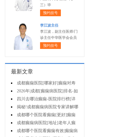
三）毕
预约挂号
李江波主任
李江波，副主任医师/门
诊主任中华医学会会员
预约挂号
最新文章
成都癫痫医院[哪家好]癫痫对寿
命有影响吗?
2026年|成都[癫痫病医院]排名-如
何预防癫痫治疗走入误区?
四川去哪治癫痫-医院排行榜[详
细排名]小儿癫痫病要如何治疗?
揭秘!成都癫痫病医院专家讲解哪
些方法治疗癫痫好?
成都哪个医院看癫痫[更好]癫痫
为什么会诱发?
成都癫痫病医院[地址]老年人癫
痫平时要注意什么?
成都哪个医院看癫痫有效|癫痫病