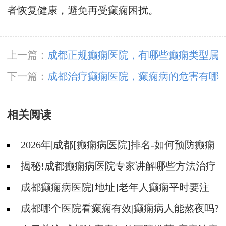
者恢复健康，避免再受癫痫困扰。
上一篇：
成都正规癫痫医院，有哪些癫痫类型属
于良性癫痫呢?
下一篇：
成都治疗癫痫医院，癫痫病的危害有哪
几点?
相关阅读
2026年|成都[癫痫病医院]排名-如何预防癫痫
治疗走入误区?
揭秘!成都癫痫病医院专家讲解哪些方法治疗
癫痫好?
成都癫痫病医院[地址]老年人癫痫平时要注
意什么?
成都哪个医院看癫痫有效|癫痫病人能熬夜吗?