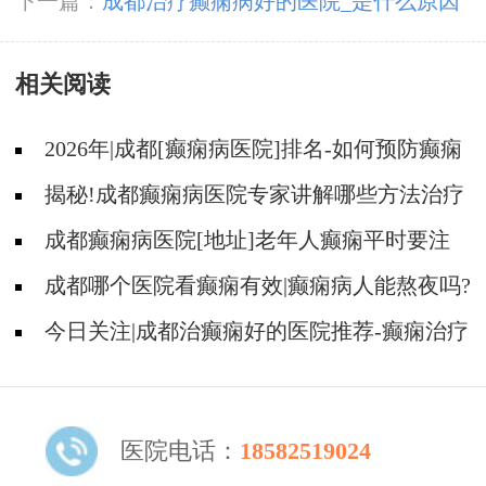
期服药治疗?
下一篇：
成都治疗癫痫病好的医院_是什么原因
导致癫痫?
相关阅读
2026年|成都[癫痫病医院]排名-如何预防癫痫
治疗走入误区?
揭秘!成都癫痫病医院专家讲解哪些方法治疗
癫痫好?
成都癫痫病医院[地址]老年人癫痫平时要注
意什么?
成都哪个医院看癫痫有效|癫痫病人能熬夜吗?
今日关注|成都治癫痫好的医院推荐-癫痫治疗
什么比较重要?
医院电话：
18582519024