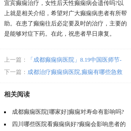
宜宾癫痫治疗，女性后天性癫痫病会遗传吗?以
上就是相关介绍，希望对广大癫痫病患者有所帮
助。在患了癫痫往后必定要及时的治疗，主要的
是能够对症下药。在此，祝患者早日康复。
上一篇：
「成都癫痫病医院」8.19中国医师节-
百年华诞同筑梦·医者担当践初心，致敬最美医
下一篇：
成都治疗癫痫病医院,癫痫有哪些急救
者
措施?
相关阅读
成都癫痫医院[哪家好]癫痫对寿命有影响吗?
四川哪些医院看癫痫病好?癫痫会影响患者的